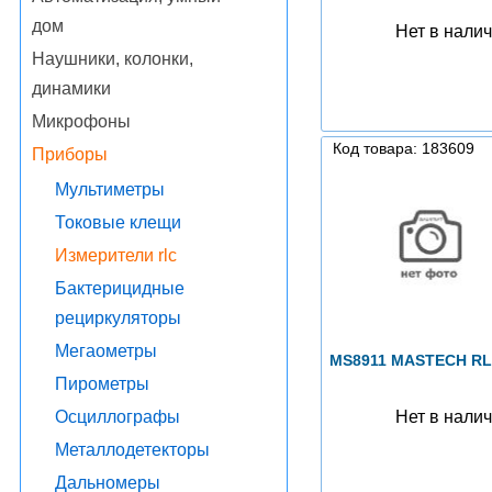
дом
Нет в нали
Наушники, колонки,
динамики
Микрофоны
Код товара: 183609
Приборы
Мультиметры
Токовые клещи
Измерители rlc
Бактерицидные
рециркуляторы
Мегаометры
MS8911 MASTECH RL
Пирометры
Нет в нали
Осциллографы
Металлодетекторы
Дальномеры