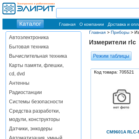
Главная
О компании
Доставка и опл
Главная
>
Приборы
> Из
Автоэлектроника
Измерители rlc
Бытовая техника
Режим таблицы
Вычислительная техника
Карты памяти, флешки,
Код товара: 705521
cd, dvd
Антенны
Радиостанции
Системы безопасности
Средства разработки,
модули, конструкторы
Датчики, энкодеры
CM9601A RLC-
Автоматизация, умный