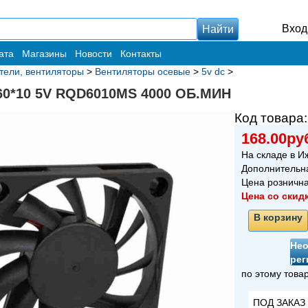
Вход
ата
Магазины
Новости
Контакты
тели, вентиляторы
>
Вентиляторы осевые
>
5v dc
>
60*10 5V RQD6010MS 4000 ОБ.МИН
Код товара
168.00ру
На складе в И
Дополнительн
Цена розничн
Цена со скид
В корзину
Не
рег
по этому това
ПОД ЗАКАЗ 