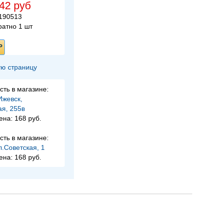
42 руб
 190513
ратно 1 шт
Ь
ю страницу
сть в магазине:
Ижевск,
ая, 255в
ена:
168 руб.
сть в магазине:
л.Советская, 1
ена:
168 руб.