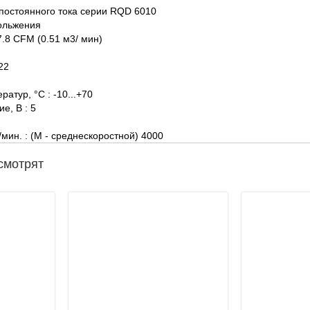
 постоянного тока серии RQD 6010
кольжения
7.8 CFM (0.51 м3/ мин)
22
атур, °C : -10...+70
е, В : 5
мин. : (М - среднескоростной) 4000
смотрят