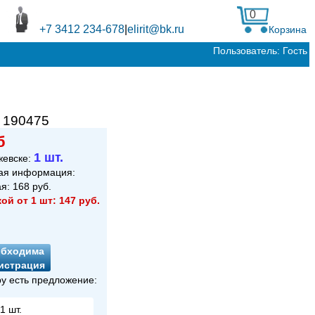
0
+7 3412 234-678
|
elirit@bk.ru
Корзина
Пользователь: Гость
:
190475
б
1 шт.
жевске:
ая информация:
ая:
168
руб.
кой от 1 шт:
147
руб.
обходима
истрация
ру есть предложение:
1 шт.