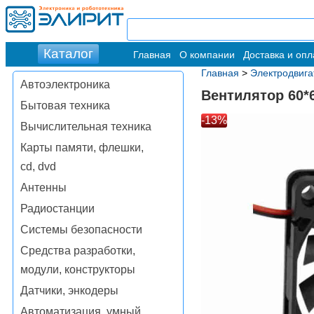
Главная
О компании
Доставка и опл
Главная
>
Электродвига
Автоэлектроника
Вентилятор 60*
Бытовая техника
-13%
Вычислительная техника
Карты памяти, флешки,
cd, dvd
Антенны
Радиостанции
Системы безопасности
Средства разработки,
модули, конструкторы
Датчики, энкодеры
Автоматизация, умный