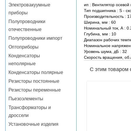
ип : Вентилятор осевой
Электровакуумные
Тип подшипника : S - с
приборы
Производительность : 1
Полупроводники
Ширина, мм : 60
Номинальный ток, А : 0.
отечественные
Глубина, мм : 10
Полупроводники импорт
Диапазон рабочих темпер
Номинальное напряжени
Оптоприборы
Уровень шума, дБ : 32
Конденсаторы
Скорость вращения, об./
неполярные
С этим товаром 
Конденсаторы полярные
Резисторы постоянные
Резисторы переменные
Пьезоэлементы
Трансформаторы и
дроссели
Установочные изделия